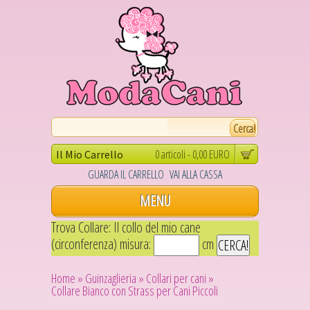
0 articoli - 0,00 EURO
Il Mio Carrello
GUARDA IL CARRELLO
VAI ALLA CASSA
MENU
Trova Collare: Il collo del mio cane
(circonferenza) misura:
cm
Home »
Guinzaglieria »
Collari per cani »
Collare Bianco con Strass per Cani Piccoli